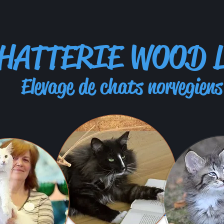
HATTERIE WOOD 
evage de chats norvegiens
Envoyez-nous un message et no