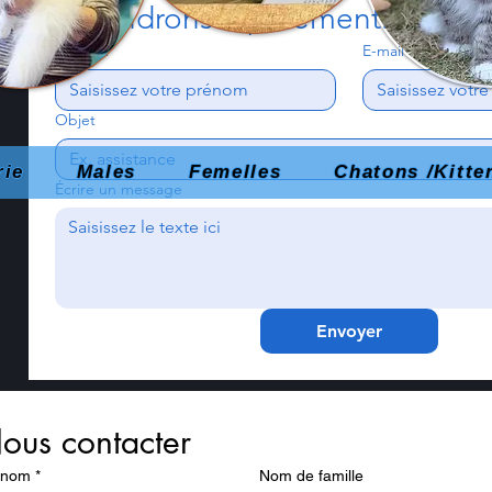
répondrons rapidement.
Prénom
E-mail
*
Objet
rie
Males
Femelles
Chatons /Kitte
Écrire un message
Envoyer
ous contacter
énom
*
Nom de famille