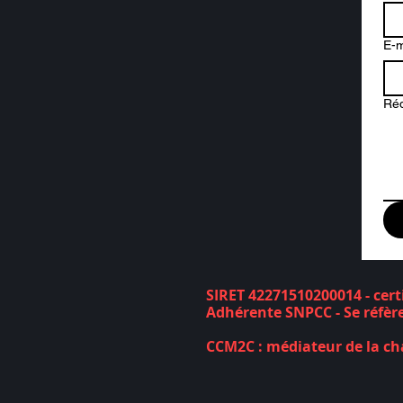
E-m
Ré
SIRET 42271510200014 - cert
Adhérente SNPCC - Se réfèrer
CCM2C : médiateur de la ch